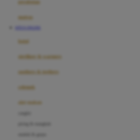
perabotan
Happy Tummy
Hauck
matras
Havaianas
SITUS ONLINE
Hegen
botol
Hot Wheels
sterilizer & warmers
Hybrid
soothers & teethers
I
Inlacta DHA
celemek
Interlac
alat makan
Ivenet
cangkir
J
piring & mangkuk
Jack N Jill
sendok & garpu