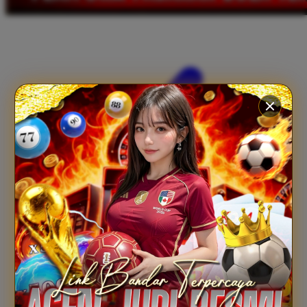
Xootz
Y
Yamatoya
Z
Zaxy
Zoggs
0-9
4Moms
59S