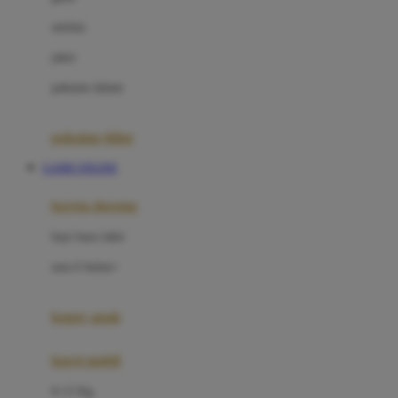
Dae Organics
setelan
Docare
jaket
Doona
pakaian dalam
Down To Earth
Drew
pakaian tidur
Dr. Brown's
GAME ONLINE
E
kereta dorong
ELC
bayi baru lahir
Ergobaby
usia 6 bulan+
Expert Care
koper anak
Ezyroller
kursi mobil
F
0-13 Kg