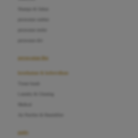
London Taxi
Shampo & Sabun
Love To Dream
perawatan rambut
perawatan mulut
M
perawatan diri
Magformers
Mama's Choice
perawatan ibu
Mamas&Papas
kesehatan & kebersihan
Mamaway
Tissue basah
Maxi Cosi
Laundry & Cleaning
Megabloks
Medical
Micro
Air Purifier & Humidifier
MiDeer
Mimi & Lula
potty
Mini Monkey